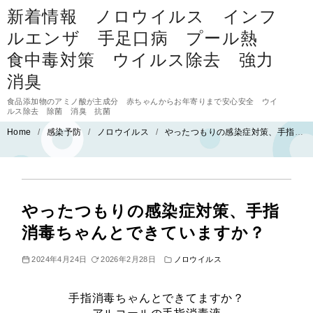
コ
新着情報 ノロウイルス インフ
ン
ルエンザ 手足口病 プール熱
テ
食中毒対策 ウイルス除去 強力
ン
消臭
ツ
食品添加物のアミノ酸が主成分 赤ちゃんからお年寄りまで安心安全 ウイ
ルス除去 除菌 消臭 抗菌
へ
Home
感染予防
ノロウイルス
やったつもりの感染症対策、手指消毒ちゃんとできていますか？
移
動
やったつもりの感染症対策、手指
消毒ちゃんとできていますか？
2024年4月24日
2026年2月28日
ノロウイルス
手指消毒ちゃんとできてますか？
アルコールの手指消毒液