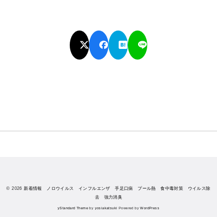
© 2026
新着情報 ノロウイルス インフルエンザ 手足口病 プール熱 食中毒対策 ウイルス除
去 強力消臭
yStandard Theme
by
yosiakatsuki
Powered by
WordPress